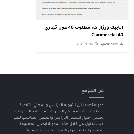
أنابيك ورزازات: مطلوب 40 عون تجاري
40 ِCommercial
2025/11/16
agadirnews
عن الموقع
مدونة تهدف الى التوجيه الدراسي والمهني للتلاميذ
والطلبة حيث تقدم لهم الخيارات الممكنة ببلادنا وخارجه
لحسن اختيار المسار الدراسي والمهني المناسب لهم
حيث نحاول من خلال هذه المدونة ايصال المعلومة
للتلميذ والطالب حول الأفاق الجامعية الممكنة