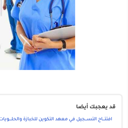
قد يعجبك أيضا
افتتـــاح التســـجيل في معهد التكوين للخبازة والحلــــويات