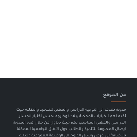
عن الموقع
مدونة تهدف الى التوجيه الدراسي والمهني للتلاميذ والطلبة حيث
تقدم لهم الخيارات الممكنة ببلادنا وخارجه لحسن اختيار المسار
الدراسي والمهني المناسب لهم حيث نحاول من خلال هذه المدونة
ايصال المعلومة للتلميذ والطالب حول الأفاق الجامعية الممكنة
بالإضافة الى فرص وسبل الولوج الى الوظيفة العمومية وكذلك