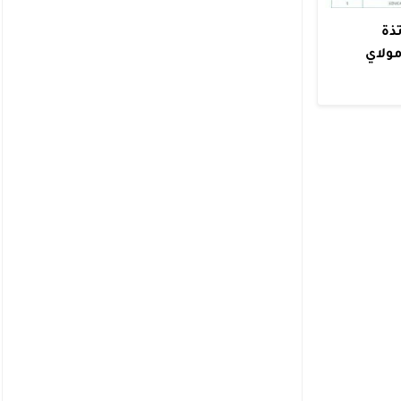
ذة
ولاي