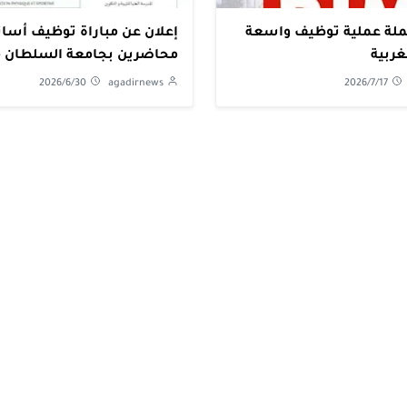
بيم تطلق حملة عملية توظيف واسعة
إعلان عن مباراة توظيف أسات
ربية
محاضرين بجامعة السلطان م
سليمان بني ملال
2026/6/30
agadirnews
2026/7/17