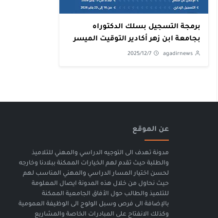
برمجة التسجيل بسلك الدكتوراه
بجامعة ابن زهر أكادير التوقيت الميسر
2025/12/7
agadirnews
عن الموقع
مدونة تهدف الى التوجيه الدراسي والمهني للتلاميذ
والطلبة حيث تقدم لهم الخيارات الممكنة ببلادنا وخارجه
لحسن اختيار المسار الدراسي والمهني المناسب لهم
حيث نحاول من خلال هذه المدونة ايصال المعلومة
للتلميذ والطالب حول الأفاق الجامعية الممكنة
بالإضافة الى فرص وسبل الولوج الى الوظيفة العمومية
وكذلك الانفتاح على المبادرات الخاصة والمشاريع