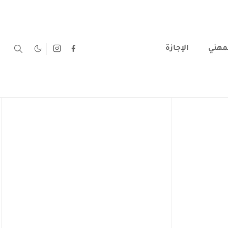
لمهني
الإجازة