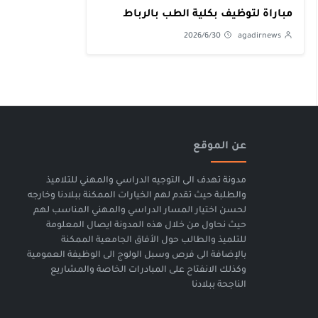
مباراة لتوظيف بكلية الطب بالرباط
2026/6/30
agadirnews
عن الموقع
مدونة تهدف الى التوجيه الدراسي والمهني للتلاميذ
والطلبة حيث تقدم لهم الخيارات الممكنة ببلادنا وخارجه
لحسن اختيار المسار الدراسي والمهني المناسب لهم
حيث نحاول من خلال هذه المدونة ايصال المعلومة
للتلميذ والطالب حول الأفاق الجامعية الممكنة
بالإضافة الى فرص وسبل الولوج الى الوظيفة العمومية
وكذلك الانفتاح على المبادرات الخاصة والمشاريع
الناجحة ببلادنا