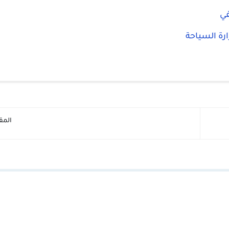
في
ارة السياحة
المق