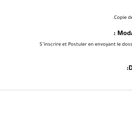
Moda
D