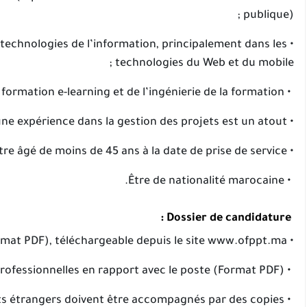
publique) ;
 technologies de l’information, principalement dans les
technologies du Web et du mobile ;
• Avoir une expérience dans les domaines de la formation e-learning et de l’ingénierie de la formation ;
• Avoir une expérience dans la gestion des projets est un atout ;
• Être âgé de moins de 45 ans à la date de prise de service ;
• Être de nationalité marocaine.
Dossier de candidature :
• Formulaire de candidature (F1) à renseigner (Format PDF), téléchargeable depuis le site www.ofppt.ma;
• CV actualisé et explicitant de manière détaillée les expériences professionnelles en rapport avec le poste (Format PDF) ;
ents étrangers doivent être accompagnés par des copies