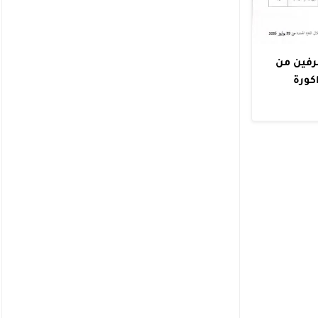
اراة توظيف متصرفين من
اكورة