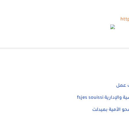
htt
ب عمل
fsjes souissi
حو الأمية بميدلت