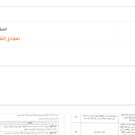
المق
نموذج إلتز