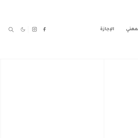
لمهني
الإجازة