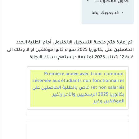
جدول المحتويات
قد يعجبك أيضا
تم إعادة فتح منصة التسجيل الالكتروني أمام الطلبة الجدد
الحاصلين على بكالوريا 2025 سواء كانوا موظفين او لا وذلك الى
غاية 12 شتنبر 2025 لمتابعة دراستهم بسلك الاجازة
Première année avec tronc commun,
réservée aux étudiants non fonctionnaires
et non salariés) خاص بالطلبة الحاصلين على
بكالوريا 2025 الرسميين والأحرار(غير
الموظفين وغير