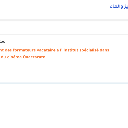
ز والماء
المق
 des formateurs vacataire a l' Institut spécialisé dans
s du cinéma Ouarzazate