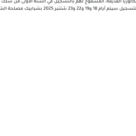
ة البكالوريا القديمة، المسموح لهم بالتسجيل في السنة الأولى من سلك ال
 بشبابيك مصلحة الشؤون الطلابية.