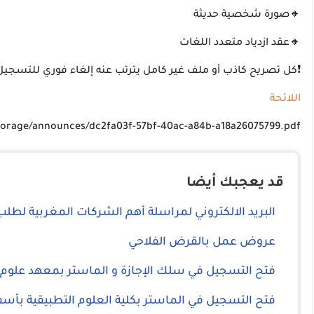
🔸صورة شخصية حديثة
🔸عقد ازدياد متعدد اللغات
❗كل تصريح كاذب أو ملف غير كامل يترتب عنه إلغاء فوري للتسجيل
اللائحة
storage/announces/dc2fa03f-57bf-40ac-a84b-a18a26075799.pdf
قد يعجبك أيضا
البريد الالكتروني لمراسلة أهم الشركات المغربية لطل
عروض عمل بالقرض الفلاحي
فتح التسجيل في سلك الإجازة و الماستر بمعهد علوم
فتح التسجيل في الماستر بكلية العلوم التطبيقية بأس