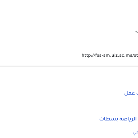
.
http://fsa-am.uiz.ac.ma/
ب عمل
 الرياضة بسطات
في