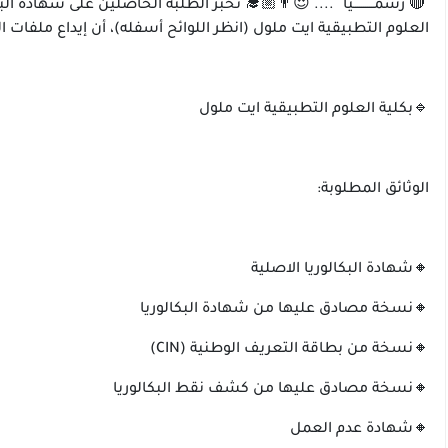
🔴 رسمــــــــــيا ً .... 😍👨🏼‍🎓 نخبر الطلبة الحاصلين على شهاد
العلوم التطبيقية ايت ملول (انظر اللوائح أسفله)، أن إيداع ملفات التسجيل سيتم أيام 18 و19 و22 و23 شتنبر 2025
🔹بكلية العلوم التطبيقية ايت ملول
الوثائق المطلوبة:
🔸شهادة البكالوريا الاصلية
🔸نسخة مصادق عليها من شهادة البكالوريا
🔸نسخة من بطاقة التعريف الوطنية (CIN)
🔸نسخة مصادق عليها من كشف نقط البكالوريا
🔸شهادة عدم العمل