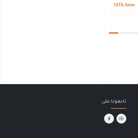
ISTA Azou
تابعونا على