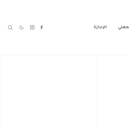
لمهني
الإجازة