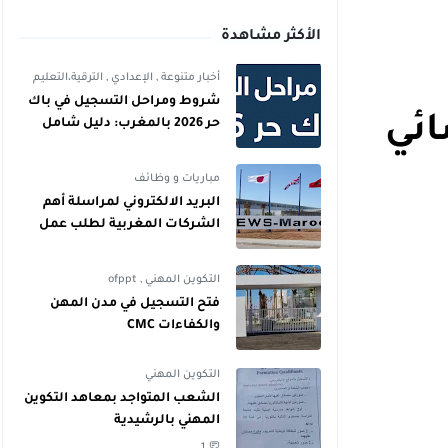
الأكثر مشاهدة
أخبار متنوعة
,
الإعدادي
,
الترقية،التعليم
شروط ومراحل التسجيل في باك
 308 محرر قضائي
حر 2026 بالمغرب: دليل شامل
للمترشحين
مباريات و وظائف
البريد الالكتروني لمراسلة أهم
الشركات المغربية لطلب عمل
التكوين المهني
,
ofppt
فتح التسجيل في مدن المهن
والكفاءات CMC
التكوين المهني
الشعب المتواجد بمعاهد التكوين
المهني بالرشيدية
1