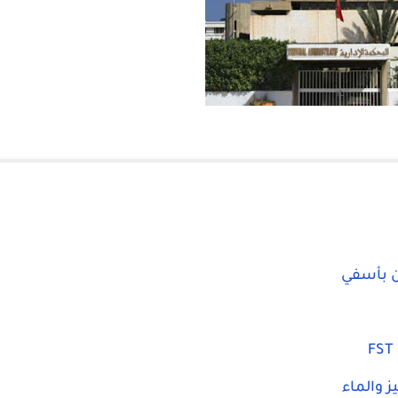
ن بأسفي
ز والماء