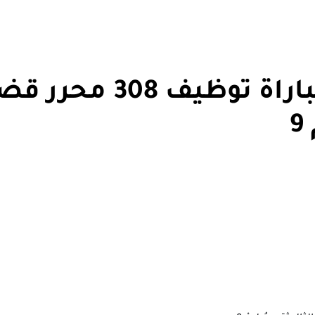
وزارة العـــدل تعلــن عن مــباراة توظيف
9