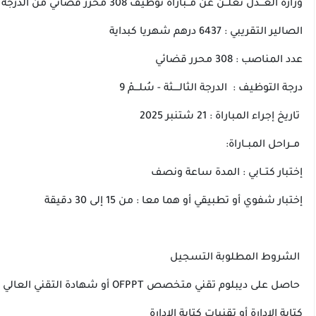
وزارة العـــدل تعلــن عن مــباراة توظيف 308 محرر قضائي من الدرجة الثالــــثة - سُلـــمْ 9
الصالير التقريبي : 6437 درهم شهريا كبداية
عدد المناصب : 308 محرر قضائي
درجة التوظيف : الدرجة الثالــــثة - سُلـــمْ 9
تاريخ إجراء المباراة : 21 شتنبر 2025
مــراحل المبــاراة:
إختبار كتــابي : المدة ساعة ونصف
إختبار شفوي أو تطبيقي أو هما معا : من 15 إلى 30 دقيقة
الشروط المطلوبة التسجيل
حاصل على ديبلوم تقني متخصص OFPPT أو شهادة التقني العالي BTS أو الديبلوم الجامعي للتكنولوجيا EST في احدى التخصصات التالية :
كتابة الإدارة أو تقنيات كتابة الإدارة