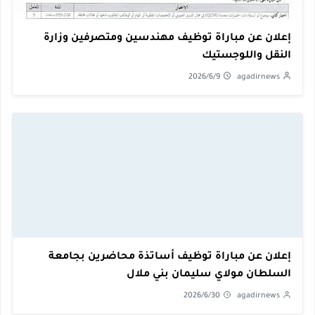
إعلان عن مباراة توظيف مهندسين ومتصرفين وزارة
النقل واللوجستيك
2026/6/9
agadirnews
إعلان عن مباراة توظيف أساتذة محاضرين بجامعة
السلطان مولاي سليمان بني ملال
2026/6/30
agadirnews