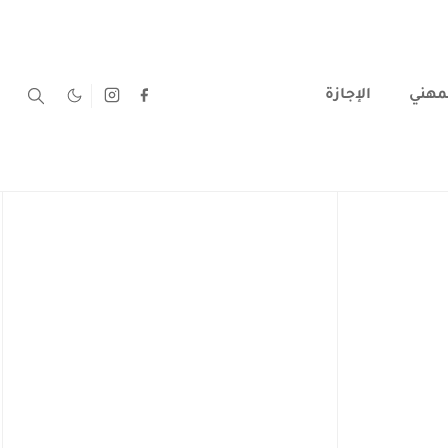
لمهني
الإجازة