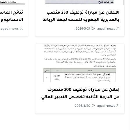
الاعلان عن مباراة توظيف 230 منصب
نتائج الماست
بالمديرية الجهوية للصحة لجهة الرباط
الانسانية و
سلا القنيطرة
agadirnews
2026/5/27
agadirnews
إعلان عن مباراة توظيف 200 متصرف
من الدرجة الثانية تخصص التدبير المالي
والمحاسباتي أو الافتحاص ومراقبة
2026/4/20
agadirnews
التسيير بوزارة الداخلية