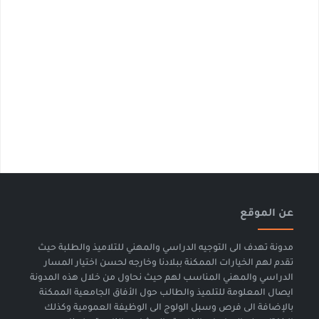
عن الموقع
مدونة تهدف الى التوجيه الدراسي والمهني للتلاميذ والطلبة حيث
تقدم لهم الخيارات الممكنة ببلادنا وخارجه لحسن اختيار المسار
الدراسي والمهني المناسب لهم حيث نحاول من خلال هذه المدونة
ايصال المعلومة للتلميذ والطالب حول الأفاق الجامعية الممكنة
بالإضافة الى فرص وسبل الولوج الى الوظيفة العمومية وكذلك