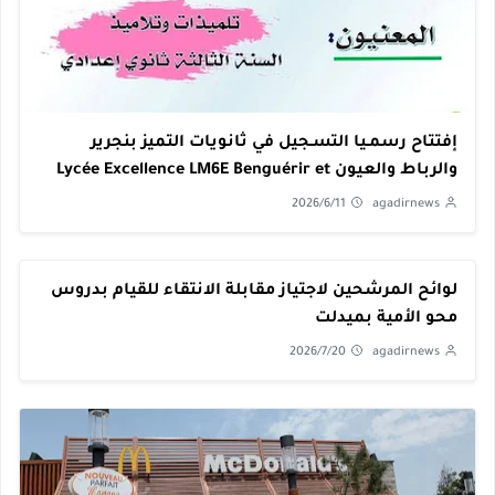
إفتتاح رسمـيا التسـجيل في ثانويات التميز بنجرير
والرباط والعيون Lycée Excellence LM6E Benguérir et
Rabat APEE
2026/6/11
agadirnews
لوائح المرشحين لاجتياز مقابلة الانتقاء للقيام بدروس
محو الأمية بميدلت
2026/7/20
agadirnews