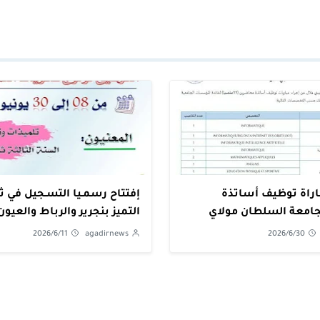
اراة توظيف أساتذة
إفتتاح رسمـيا 
امعة السلطان مولاي
 ملال
nce LM6E Benguérir et Rabat
2026/6/11
agadirnews
2026/6/30
APEE