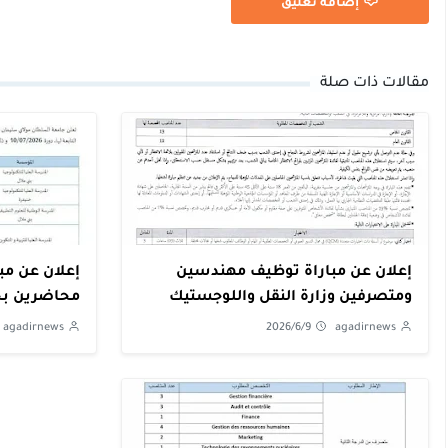
إضافة تعليق
مقالات ذات صلة
إعلان عن مباراة توظيف مهندسين
إعلان عن مب
ومتصرفين وزارة النقل واللوجستيك
محاضرين بج
سليمان بني
agadirnews
2026/6/9
agadirnews