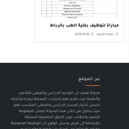
مباراة لتوظيف بكلية الطب بالرباط
2026/6/30
agadirnews
عن الموقع
مدونة تهدف الى التوجيه الدراسي والمهني للتلاميذ
والطلبة حيث تقدم لهم الخيارات الممكنة ببلادنا وخارجه
لحسن اختيار المسار الدراسي والمهني المناسب لهم
حيث نحاول من خلال هذه المدونة ايصال المعلومة
للتلميذ والطالب حول الأفاق الجامعية الممكنة
بالإضافة الى فرص وسبل الولوج الى الوظيفة العمومية