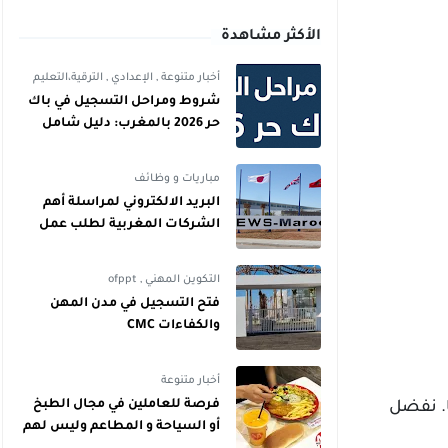
الأكثر مشاهدة
أخبار متنوعة
,
الإعدادي
,
الترقية،التعليم
شروط ومراحل التسجيل في باك
حر 2026 بالمغرب: دليل شامل
للمترشحين
مباريات و وظائف
البريد الالكتروني لمراسلة أهم
الشركات المغربية لطلب عمل
التكوين المهني
,
ofppt
فتح التسجيل في مدن المهن
والكفاءات CMC
أخبار متنوعة
فرصة للعاملين في مجال الطبخ
عن عمال جدد مستواهم التعليمي ثانوي، يتراوح أعمارهم بين 18 و 30 عامًا. نفضل
أو السياحة و المطاعم وليس لهم