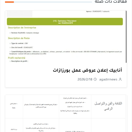
لات ذات صلة
نابيك إعلان عروض عمل بورزازات
2026/2/18
agadirnews