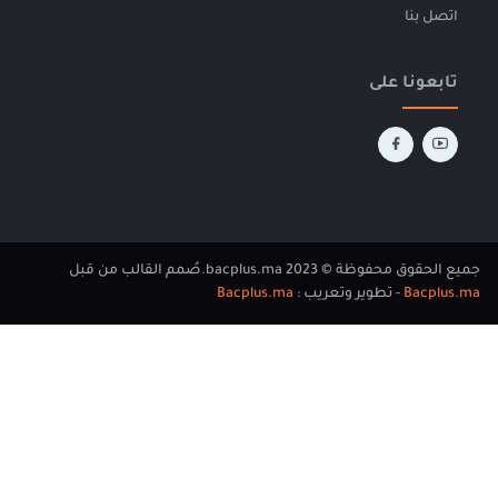
تصل بنا
ابعونا على
لحقوق محفوظة © 2023 bacplus.ma.
صُمم القالب من قبل
Bacplu
- تطوير وتعريب :
Bacplus.ma