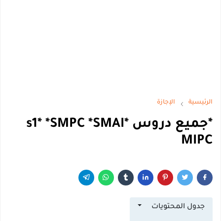
يسية
الإجازة
*جميع دروس *s1* *SMPC *SMAI
MI
دول المحتويات