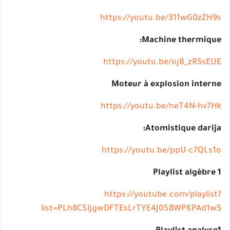
https://youtu.be/311wG0zZ
Machine thermiq
https://youtu.be/ojB_zR5s
Moteur à explosion inte
https://youtu.be/neT4N-hv
Atomistique dari
https://youtu.be/ppU-c7QL
Playlist algèbr
https://youtube.com/playli
list=PLh8CSljgwDFTEsLrTYE4J0S8WPKPAd