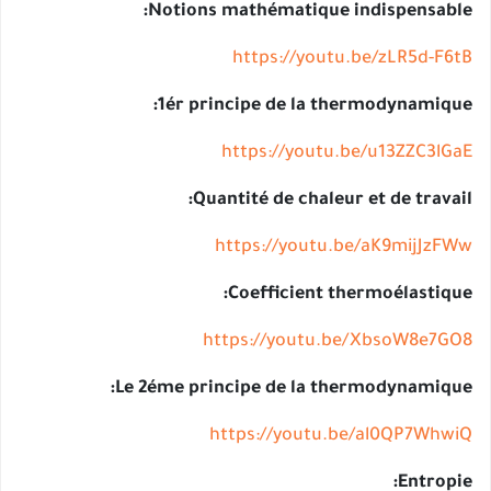
Notions mathématique indispensab
https://youtu.be/zLR5d-F
1ér principe de la thermodynamiq
https://youtu.be/u13ZZC3l
Quantité de chaleur et de trava
https://youtu.be/aK9mijJz
Coefficient thermoélastiq
https://youtu.be/XbsoW8e7
Le 2éme principe de la thermodynamiq
https://youtu.be/al0QP7Wh
Entrop