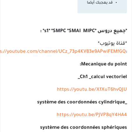
قد يعجبك أيضا
وس *s1* *SMPC *SMAI MIPC* :
اة يوتيوب*
https://youtube.com/channel/UCz_73p4KV83e9APwiFEM
Mecanique du poi
Ch1 _calcul vector
https://youtu.be/XfXuT6hv
https://youtu.be/PJVP8qY4
système des coordonnées sphériq